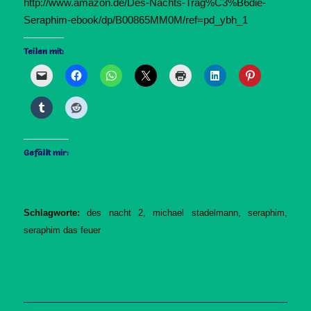
http://www.amazon.de/Des-Nachts-Trag%C3%B6die-
Seraphim-ebook/dp/B00865MM0M/ref=pd_ybh_1
Teilen mit:
Gefällt mir:
Schlagworte:
des nacht 2
,
michael stadelmann
,
seraphim
,
seraphim das feuer