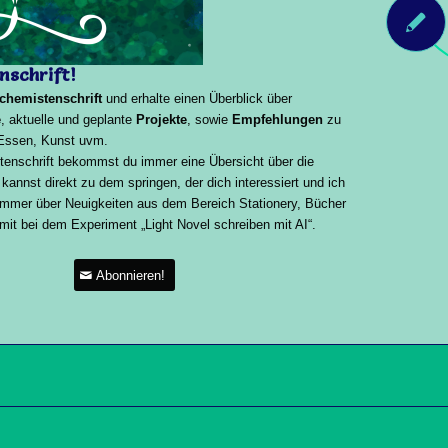
un
S
nschrift!
chemistenschrift
und erhalte einen Überblick über
e
, aktuelle und geplante
Projekte
, sowie
Empfehlungen
zu
 Essen, Kunst uvm
.
tenschrift bekommst du immer eine Übersicht über die
 kannst direkt zu dem springen, der dich interessiert und ich
 immer über Neuigkeiten aus dem Bereich Stationery, Bücher
it bei dem Experiment „Light Novel schreiben mit AI“.
Abonnieren!