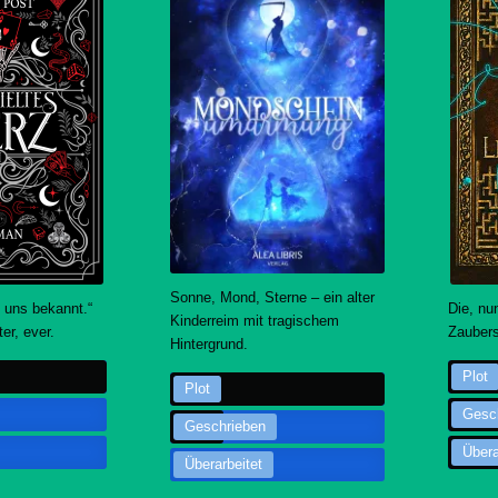
Sonne, Mond, Sterne – ein alter
 uns bekannt.“
Die, nu
Kinderreim mit tragischem
r, ever.
Zaubers
Hintergrund.
Plot
Plot
Gesc
Geschrieben
Übera
Überarbeitet