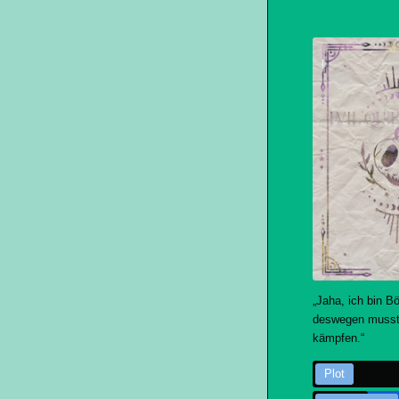
„Jaha, ich bin B
deswegen musst
kämpfen.“
Plot