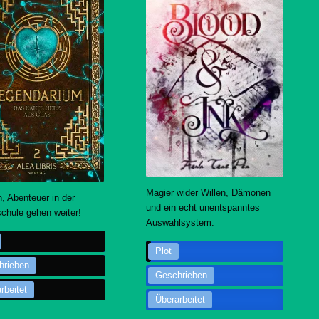
Magier wider Willen, Dämonen
n, Abenteuer in der
und ein echt unentspanntes
chule gehen weiter!
Auswahlsystem.
Plot
hrieben
Geschrieben
rbeitet
Überarbeitet