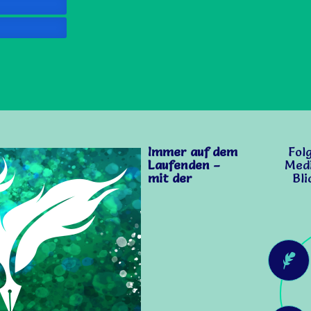
Immer auf dem
Fol
Laufenden –
Medi
mit der
Bli
Hi
Wi
Ich
Vie
wär
Ge
z
au