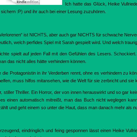
Ich hatte das Glück, Heike Vullrie
u sichern :P) und ihr auch bei einer Lesung zuzuhören.
 Verlorenen“ ist NICHTS, aber auch gar NICHTS für schwache Nerven
lich, welch perfides Spiel mit Sarah gespielt wird. Und welch traurig
hte spielt auf jeden Fall mit den Gefühlen des Lesers. Schockiert.
an das nicht alles hätte verhindern können.
e die Protagonistin in ihr Verderben rennt, ohne es verhindern zu 
helfen, muss hilfos mitansehen, wie die Welt für sie zerbricht und si
er, stiller Thriller. Ein Horror, der von innen herauswirkt und so gar
 es einen automatisch mitreißt, man das Buch nicht weglegen kann.
ählt und geht einem so unter die Haut, dass man danach mehr als nu
rzeugend, eindringlich und feing gesponnen lässt einen Heike Vullr