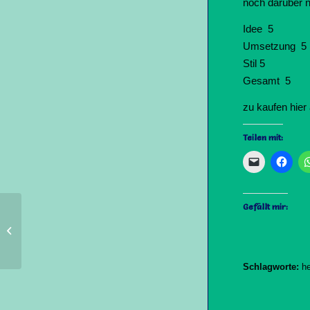
noch darüber 
Idee 5
Umsetzung 5
Stil 5
Gesamt 5
zu kaufen
hier
Teilen mit:
Gefällt mir:
Der Narr
Schlagworte:
he