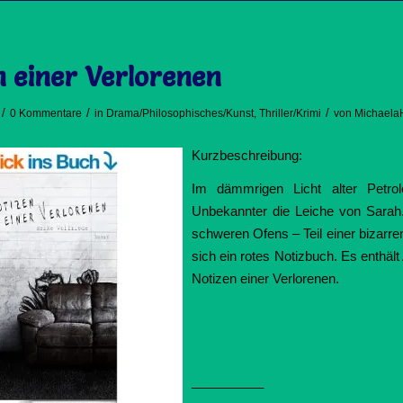
n einer Verlorenen
/
/
/
0 Kommentare
in
Drama/Philosophisches/Kunst
,
Thriller/Krimi
von
Michaela
Kurzbeschreibung:
Im dämmrigen Licht alter Petro
Unbekannter die Leiche von Sarah.
schweren Ofens – Teil einer bizarre
sich ein rotes Notizbuch. Es enthäl
Notizen einer Verlorenen.
__________