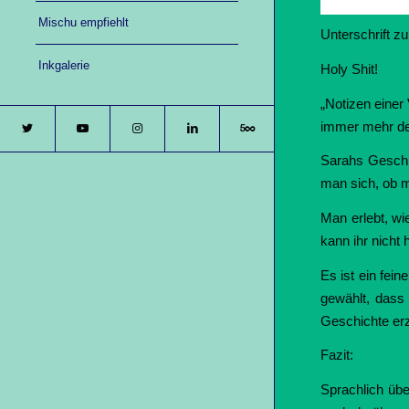
Mischu empfiehlt
Unterschrift z
Inkgalerie
Holy Shit!
„Notizen einer
immer mehr deut
Sarahs Geschic
man sich, ob m
Man erlebt, wi
kann ihr nicht 
Es ist ein fein
gewählt, dass
Geschichte erz
Fazit:
Sprachlich übe