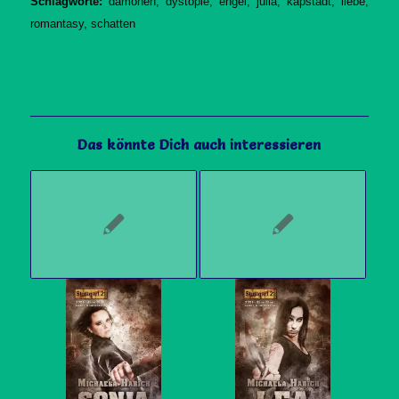
Schlagworte:
dämonen
,
dystopie
,
engel
,
julia
,
kapstadt
,
liebe
,
romantasy
,
schatten
Das könnte Dich auch interessieren