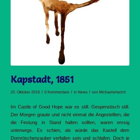
Kapstadt, 1851
/
/
/
20. Oktober 2016
0 Kommentare
in
News
von
MichaelaHarich
Im Castle of Good Hope war es still. Gespenstisch still.
Der Morgen graute und nicht einmal die Angestellten, die
die Festung in Stand halten sollten, waren emsig
unterwegs. Es schien, als würde das Kastell dem
Dornröschenzauber verfallen sein und schlafen. Doch je