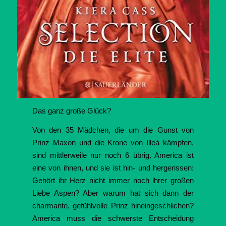
Das ganz große Glück?
Von den 35 Mädchen, die um die Gunst von
Prinz Maxon und die Krone von Illeá kämpfen,
sind mittlerweile nur noch 6 übrig. America ist
eine von ihnen, und sie ist hin- und hergerissen:
Gehört ihr Herz nicht immer noch ihrer großen
Liebe Aspen? Aber warum hat sich dann der
charmante, gefühlvolle Prinz hineingeschlichen?
America muss die schwerste Entscheidung